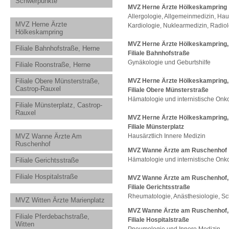
Schwerpunkte
MVZ Herne Ärzte Hölkeskampring
Allergologie, Allgemeinmedizin, Haus
MVZ Herne Ärzte
Kardiologie, Nuklearmedizin, Radiol
Hölkeskampring
MVZ Herne Ärzte Hölkeskampring,
Filiale Bahnhofstraße, Herne
Filiale Bahnhofstraße
Gynäkologie und Geburtshilfe
Filiale Roonstraße, Herne
Filiale Obere Münsterstraße,
MVZ Herne Ärzte Hölkeskampring,
Castrop-Rauxel
Filiale Obere Münsterstraße
Hämatologie und internistische Onko
Filiale Münsterplatz, Castrop-
Rauxel
MVZ Herne Ärzte Hölkeskampring,
Filiale Münsterplatz
MVZ Wanne Ärzte Am
Hausärztlich Innere Medizin
Ruschenhof
MVZ Wanne Ärzte am Ruschenhof
Hämatologie und internistische Onko
Filiale Gerichtsstraße
Filiale Hospitalstraße
MVZ Wanne Ärzte am Ruschenhof,
Filiale Gerichtsstraße
Rheumatologie, Anästhesiologie, S
MVZ Witten Ärzte Marienplatz
MVZ Wanne Ärzte am Ruschenhof,
Filiale Pferdebachstraße,
Filiale Hospitalstraße
Witten