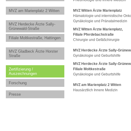
Pneumologie und Innere Medizin
MVZ am Marienplatz 2 Witten
MVZ Witten Ärzte Marienplatz
Hämatologie und internistische Onko
Gynäkologie und Pränatalmedizin
MVZ Herdecke Ärzte Sally-
Grünewald-Straße
MVZ Witten Ärzte Marienplatz,
Filiale Pferdebachstraße
Filiale Moltkestraße, Hattingen
Chirurgie und Gefäßchirurgie
MVZ Herdecke Ärzte Sally-Grünew
MVZ Gladbeck Ärzte Horster
Straße
Gynäkologie und Geburtshilfe
MVZ Herdecke Ärzte Sally-Grünewa
Zertifizierung /
Filiale Moltkestraße
Auszeichnungen
Gynäkologie und Geburtshilfe
Forschung
MVZ am Marienplatz 2 Witten
Hausärztlich Innere Medizin
Presse