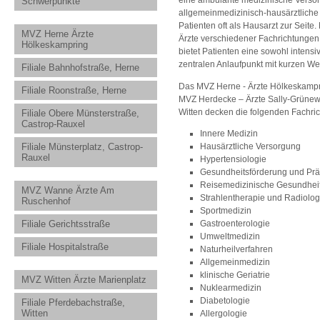
eine ambulante medizinische Verso
Schwerpunkte
allgemeinmedizinisch-hausärztliche
Patienten oft als Hausarzt zur Seit
MVZ Herne Ärzte
Ärzte verschiedener Fachrichtunge
Hölkeskampring
bietet Patienten eine sowohl intens
zentralen Anlaufpunkt mit kurzen W
Filiale Bahnhofstraße, Herne
Das MVZ Herne - Ärzte Hölkeskampri
Filiale Roonstraße, Herne
MVZ Herdecke – Ärzte Sally-Grünewa
Witten decken die folgenden Fachri
Filiale Obere Münsterstraße,
Castrop-Rauxel
Innere Medizin
Hausärztliche Versorgung
Filiale Münsterplatz, Castrop-
Rauxel
Hypertensiologie
Gesundheitsförderung und Prä
Reisemedizinische Gesundhei
MVZ Wanne Ärzte Am
Strahlentherapie und Radiolog
Ruschenhof
Sportmedizin
Gastroenterologie
Filiale Gerichtsstraße
Umweltmedizin
Filiale Hospitalstraße
Naturheilverfahren
Allgemeinmedizin
klinische Geriatrie
MVZ Witten Ärzte Marienplatz
Nuklearmedizin
Diabetologie
Filiale Pferdebachstraße,
Witten
Allergologie