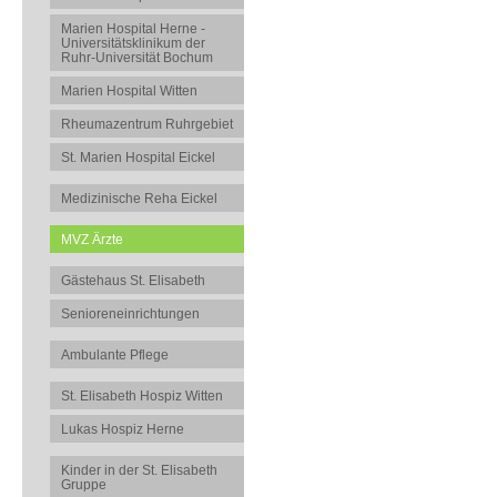
Marien Hospital Herne -
Universitätsklinikum der
Ruhr-Universität Bochum
Marien Hospital Witten
Rheumazentrum Ruhrgebiet
St. Marien Hospital Eickel
Medizinische Reha Eickel
MVZ Ärzte
Gästehaus St. Elisabeth
Senioreneinrichtungen
Ambulante Pflege
St. Elisabeth Hospiz Witten
Lukas Hospiz Herne
Kinder in der St. Elisabeth
Gruppe