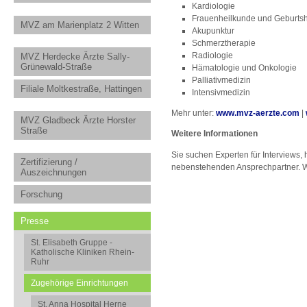
Kardiologie
Frauenheilkunde und Geburtsh
MVZ am Marienplatz 2 Witten
Akupunktur
Schmerztherapie
Radiologie
MVZ Herdecke Ärzte Sally-
Grünewald-Straße
Hämatologie und Onkologie
Palliativmedizin
Filiale Moltkestraße, Hattingen
Intensivmedizin
Mehr unter:
www.mvz-aerzte.com
|
MVZ Gladbeck Ärzte Horster
Straße
Weitere Informationen
Sie suchen Experten für Interviews
Zertifizierung /
nebenstehenden Ansprechpartner. Wir
Auszeichnungen
Forschung
Presse
St. Elisabeth Gruppe -
Katholische Kliniken Rhein-
Ruhr
Zugehörige Einrichtungen
St. Anna Hospital Herne