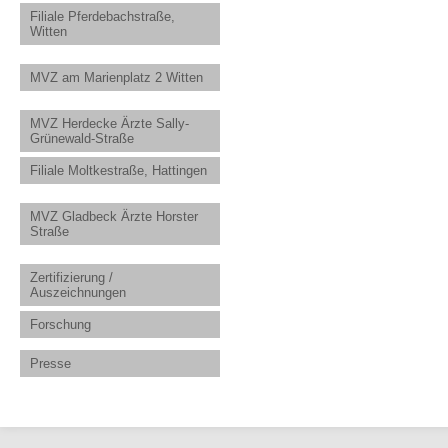
Filiale Pferdebachstraße,
Witten
MVZ am Marienplatz 2 Witten
MVZ Herdecke Ärzte Sally-
Grünewald-Straße
Filiale Moltkestraße, Hattingen
MVZ Gladbeck Ärzte Horster
Straße
Zertifizierung /
Auszeichnungen
Forschung
Presse