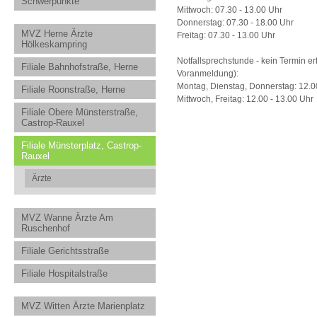
Schwerpunkte
Mittwoch: 07.30 - 13.00 Uhr
Donnerstag: 07.30 - 18.00 Uhr
MVZ Herne Ärzte
Freitag: 07.30 - 13.00 Uhr
Hölkeskampring
Notfallsprechstunde - kein Termin erf
Filiale Bahnhofstraße, Herne
Voranmeldung):
Montag, Dienstag, Donnerstag: 12.00
Filiale Roonstraße, Herne
Mittwoch, Freitag: 12.00 - 13.00 Uhr
Filiale Obere Münsterstraße,
Castrop-Rauxel
Filiale Münsterplatz, Castrop-
Rauxel
Ärzte
MVZ Wanne Ärzte Am
Ruschenhof
Filiale Gerichtsstraße
Filiale Hospitalstraße
MVZ Witten Ärzte Marienplatz