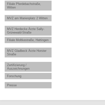
Filiale Pferdebachstraße,
Witten
MVZ am Marienplatz 2 Witten
MVZ Herdecke Ärzte Sally-
Grünewald-Straße
Filiale Moltkestraße, Hattingen
MVZ Gladbeck Ärzte Horster
Straße
Zertifizierung /
Auszeichnungen
Forschung
Presse