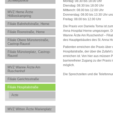
Schwerpunkte
Montag: 08.30 bis 18.00 Uhr
Dienstag: 08.30 bis 18.00 Uhr
Mittwoch: 08.00 bis 12.00 Uhr
MVZ Herne Ärzte
Donnerstag: 08.00 bis 13.30 Uhr un
Hölkeskampring
Freitag: 08.00 bis 12.00 Uhr
Filiale Bahnhofstraße, Herne
Die Praxis von Daniela Toma ist zum
Anna Hospital Herne umgezogen. Di
Filiale Roonstraße, Herne
Wanne Ärzte Am Ruschenhof – Filiale
Filiale Obere Münsterstraße,
des Hauptgebäudes des St. Anna Hos
Castrop-Rauxel
Patienten erreichen die Praxis übe
Hospitalstraße, der über die Zufah
Filiale Münsterplatz, Castrop-
Rauxel
erreichen ist. Von hier aus müssen P
barrierefreier Zugang zu der Praxi
möglich.
MVZ Wanne Ärzte Am
Ruschenhof
Die Sprechzeiten und die Telefonnu
Filiale Gerichtsstraße
Filiale Hospitalstraße
Ärzte
MVZ Witten Ärzte Marienplatz